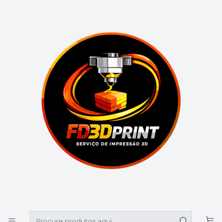
🚚 Portes grátis em compras superiores a 39€
Início
Catálogo
Outros
Outros
Outros
Ainda não há produtos disponíveis
aqui
Pode tentar procurar outras categorias ou usar
a barra de pesquisa para encontrar outros
produtos.