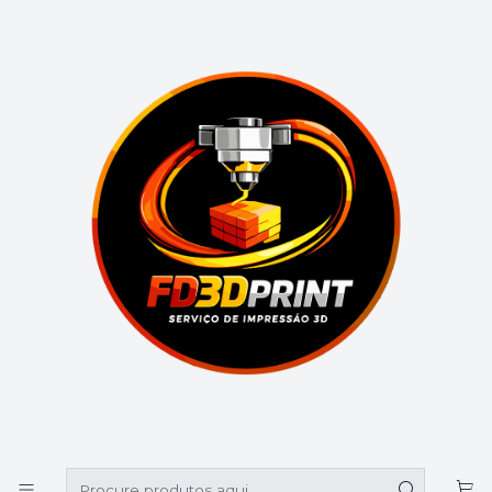
🚚 Portes grátis em compras superiores a 39€
Início
Catálogo
Outros
Decoração Porta
Decoração Porta
Filtros
|
DECORAÇÃO STITCH
€12,90
|
DECORAÇÃO HOMEM ARANHA
€12,90
|
DECORAÇÃO SONIC
€12,90