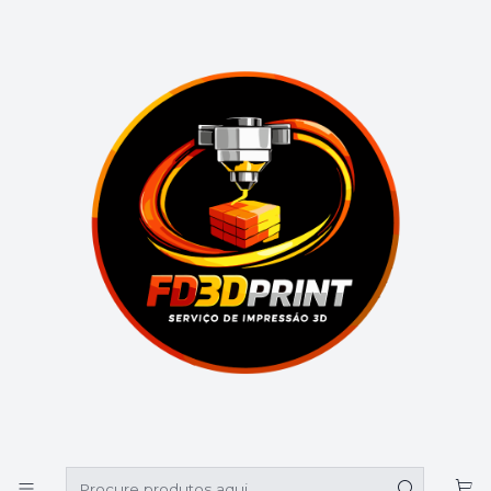
🚚 Portes grátis em compras superiores a 39€
Início
Política de Privacidade
Política de Privacidade
A INFORMAÇÃO PESSOAL QUE RECOLHEMOS
Quando visita o Site, recolhemos automaticamente
certas informações sobre o seu dispositivo, incluindo
informação sobre o seu navegador de internet,
endereço de IP, fuso horário e algumas das cookies
que estão instaladas no seu dispositivo.
Adicionalmente, enquanto navega pelo Site,
recolhemos informação sobre as páginas individuais
ou os produtos que visualiza, os sites ou termos de
pesquisa que o direcionaram para o Site e a
informação sobre como interage com o Site.