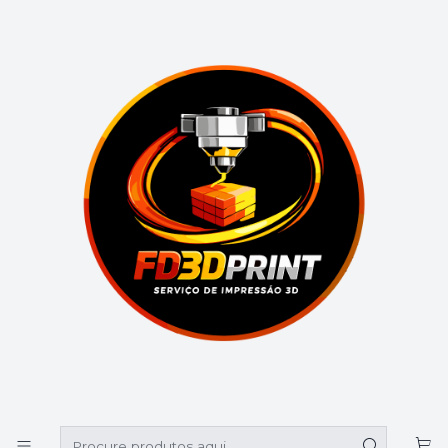
🚚 Portes grátis em compras superiores a 39€
Início
Catálogo
Outros
Organizadores de secretária
Organizadores de secretária
Filtros
|
ORGANIZADOR DE SECRETÁRIA COM
NOME
€18,90
|
ORGANIZADOR DE SECRETÁRIA REDONDO
€22,90