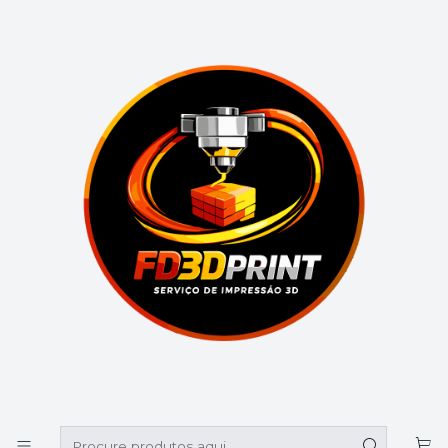
🚚 Portes grátis em compras superiores a 39€
Início
Catálogo
Medalheiro
Medalheiro
Filtros
|
MEDALHEIRO PERSONALIZADO
€12,90
de