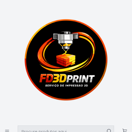
🚚 Portes grátis em compras superiores a 39€
Início
Catálogo
Luminárias
Luminária Bailarina Personalizada com Nome