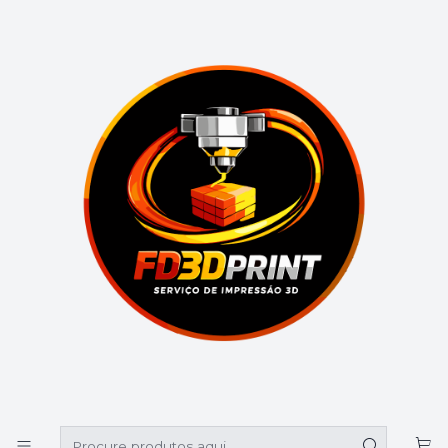
🚚 Portes grátis em compras superiores a 39€
Início
Catálogo
Luminárias
Luminária Stitch e Angel Personalizada com Nome