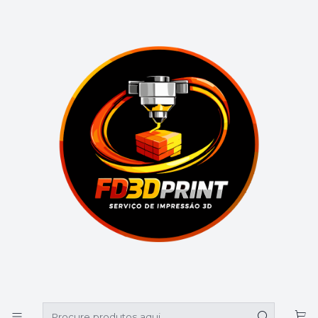
🚚 Portes grátis em compras superiores a 39€
Início
Marcadores de copos