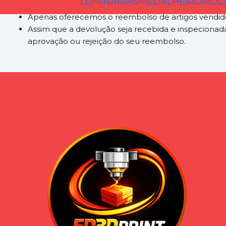
LUMINÁRIAS
MEDALHEIRO
MOLD
Para completar a devolução, exigimos um recibo o
Apenas oferecemos o reembolso de artigos vendid
Assim que a devolução seja recebida e inspecionad
aprovação ou rejeição do seu reembolso.