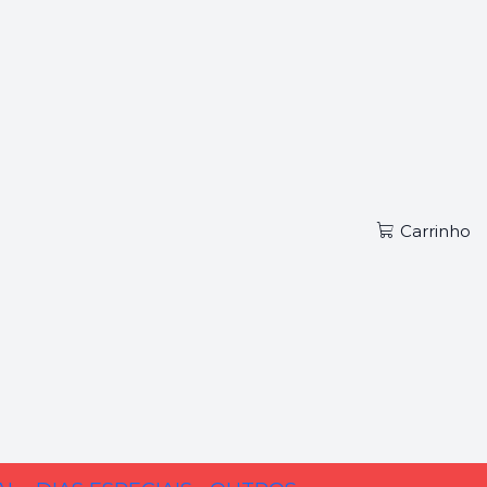
Carrinho
 artigo igual, envie-nos um e-mail para