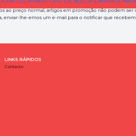
URA LITOFANIA
TOPO DE BOLO
FILAMENTO
NAT
u prova de compra.
os ao preço normal, artigos em promoção não podem ser d
a, enviar-lhe-emos um e-mail para o notificar que recebem
LINKS RÁPIDOS
Contacto