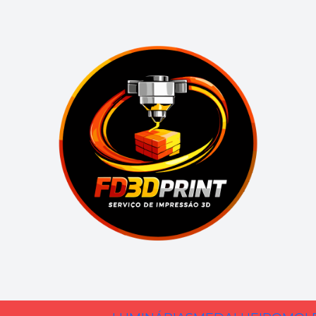
Início
Politica de reembolso
Obrigado por comprar em FD3DPRINT!
Estes termos só se aplicam dentro dos primeiros
14 dias
Elegibilidade para Reembolsos e Trocas
Apenas reembolsamos ou trocamos artigos que ten
Para completar a devolução, exigimos um recibo o
Trocas
Só substituímos artigos se estes se encontrarem com
fd3dprint@hotmail.com